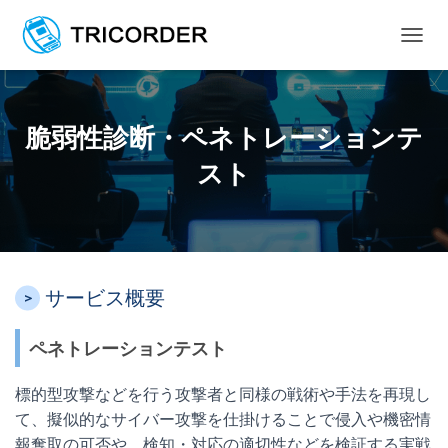
ナ
ビ
ゲ
ー
シ
脆弱性診断・ペネトレーションテ
ョ
ン
スト
を
切
り
替
え
サービス概要
ペネトレーションテスト
標的型攻撃などを行う攻撃者と同様の戦術や手法を再現し
て、擬似的なサイバー攻撃を仕掛けることで侵入や機密情
報奪取の可否や、検知・対応の適切性などを検証する実戦